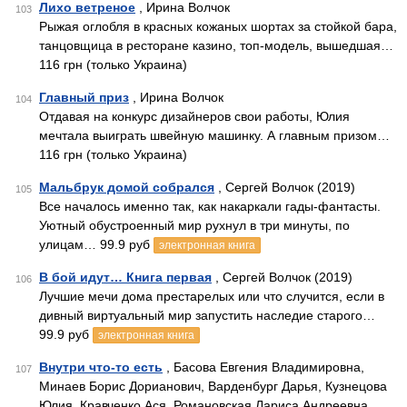
Лихо ветреное
, Ирина Волчок
103
Рыжая оглобля в красных кожаных шортах за стойкой бара,
танцовщица в ресторане казино, топ-модель, вышедшая…
116 грн (только Украина)
Главный приз
, Ирина Волчок
104
Отдавая на конкурс дизайнеров свои работы, Юлия
мечтала выиграть швейную машинку. А главным призом…
116 грн (только Украина)
Мальбрук домой собрался
, Сергей Волчок (2019)
105
Все началось именно так, как накаркали гады-фантасты.
Уютный обустроенный мир рухнул в три минуты, по
улицам… 99.9 руб
электронная книга
В бой идут… Книга первая
, Сергей Волчок (2019)
106
Лучшие мечи дома престарелых или что случится, если в
дивный виртуальный мир запустить наследие старого…
99.9 руб
электронная книга
Внутри что-то есть
, Басова Евгения Владимировна,
107
Минаев Борис Дорианович, Варденбург Дарья, Кузнецова
Юлия, Кравченко Ася, Романовская Лариса Андреевна,