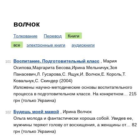
волчок
Толкование
Перевод
Книги
все
электронные книги
аудиокниги
Воспитание. Подготовительный класс
, Мария
101
Осипова,Маргарита Бесова,Ирина Мельничук,Зоя
Панасевич,Л. Гусарова,С. Ящук,И. Волчок,Е. Король,Т.
Ковальчук,С. Скиндер (2004)
Изложены научно-методические основы воспитательного
процесса в подготовительном классе. На конкретном… 215
грн (только Украина)
Будешь моей мамой
, Ирина Волчок
102
Ольга молода и фантастически хороша собой. Увидев ее,
мужчины теряют голову от восхищения, а женщины от… 82
грн (только Украина)