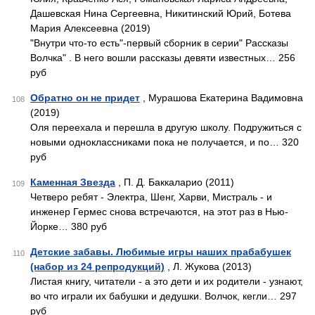
Дашевская Нина Сергеевна, Никитинский Юрий, Ботева
Мария Алексеевна (2019)
"Внутри что-то есть"-первый сборник в серии" Рассказы
Волчка" . В него вошли рассказы девяти известных… 256
руб
Обратно он не придет
, Мурашова Екатерина Вадимовна
108
(2019)
Оля переехала и перешла в другую школу. Подружиться с
новыми одноклассниками пока не получается, и по… 320
руб
Каменная Звезда
, П. Д. Баккаларио (2011)
109
Четверо ребят - Электра, Шенг, Харви, Мистраль - и
инженер Гермес снова встречаются, на этот раз в Нью-
Йорке… 380 руб
Детские забавы. Любимые игры наших прабабушек
110
(набор из 24 репродукций)
, Л. Жукова (2013)
Листая книгу, читатели - а это дети и их родители - узнают,
во что играли их бабушки и дедушки. Волчок, кегли… 297
руб